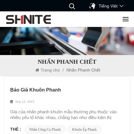
Tiếng Việt
NHẤN PHANH CHẾT
Trang chủ
/
Nhấn Phanh Chết
Báo Giá Khuôn Phanh
Sep 12, 2023
Giá của nhấn phanh khuôn mẫu thường phụ thuộc vào
nhiều yếu tố khác nhau, chẳng hạn như điều kiện thị
trường, tâm lý khách hàng, sự cạnh tranh và tình hình
của nhà sản xuất.Các nhấn phanh Nhà sản xuất khuôn sẽ
THẺ :
Nhấn Công Cụ Phanh
Khuôn Ép Phanh