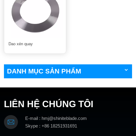
Dao xén quay
DANH MỤC SẢN PHẨM
LIÊN HỆ CHÚNG TÔI
E-mail : hmj@shiniteblade.com
Skype : +86 18251931691