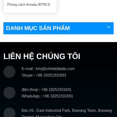
Phong cách Amada 90°R0.8
DANH MỤC SẢN PHẨM
LIÊN HỆ CHÚNG TÔI
E-mail : hmj@shiniteblade.com
Skype : +86 18251931691
điện thoại : +86 18251931691
WhatsApp : +86 18251931691
Địa chỉ : East Industrial Park, Bowang Town, Bowang
District, Ma'anshan City