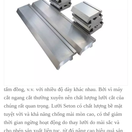
THÔNG TIN CHI TIẾT SẢN PHẨM
Ứng dụng
Lưỡi cắt kim loại và dao máy của chúng tôi chủ yếu
được sử dụng trong kéo cắt cổng, kéo cắt bay và kéo cắt
theo chiều dài. Nó có thể cắt các tấm thép không gỉ, tấm
thép silicon, tấm mạ kẽm, tấm cán nguội và cán nóng,
tấm đồng, v.v. với nhiều độ dày khác nhau. Bởi vì máy
cắt ngang cắt thường xuyên nên chất lượng lưỡi cắt của
chúng rất quan trọng. Lưỡi Seton có chất lượng bề mặt
tuyệt vời và khả năng chống mài mòn cao, có thể giảm
thời gian ngừng hoạt động do thay lưỡi do mài sắc và
cho phép sản xuất liên tục, từ đó nâng cao hiệu quả sản