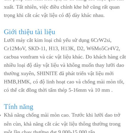
xuất. Tất nhiên, việc điều chỉnh khe hở cũng rất quan
trọng khi cắt các vật liệu có độ dày khác nhau.
Giới thiệu tài liệu
Lưỡi máy cắt kim loại chủ yếu sử dụng 6CrW2si,
Cr12MoV, SKD-11, H13, H13K, D2, W6Mo5Cr4V2,
cacbua vonfram và các vật liệu khác. Do khách hàng cắt
nhiều loại độ dày vật liệu và không muốn thay lưỡi dao
thường xuyên, SHINITE đã phát triển vật liệu mới
HMB,HMK, có độ linh hoạt cao và chống mài mòn tốt,
có thể cắt đồng thời tấm thép 5-16mm và 10 mm .
Tính năng
Khả năng chống mài mòn cao. Trước khi lưỡi dao trở
nên cùn, khả năng cắt các vật liệu thông thường trong
một lần chạy thường đạt 9.000-15.000 tấn.