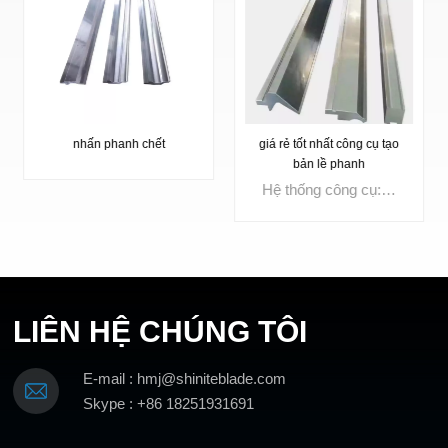
nhấn phanh chết
giá rẻ tốt nhất công cụ tạo
bản lề phanh
Hệ thống công cụ: Amada Systeme 2-V chếtGóc: 30°Mở khuôn:V6-V10,V8-V12Bán kính: R1.0mmChiều cao: 46mmTải trọng tối đa: 550 kN/mChất liệu: 42CrMo4
TÌM HIỂU
LIÊN HỆ CHÚNG TÔI
THÊM
TÌM HIỂU
E-mail : hmj@shiniteblade.com
THÊM
Skype : +86 18251931691