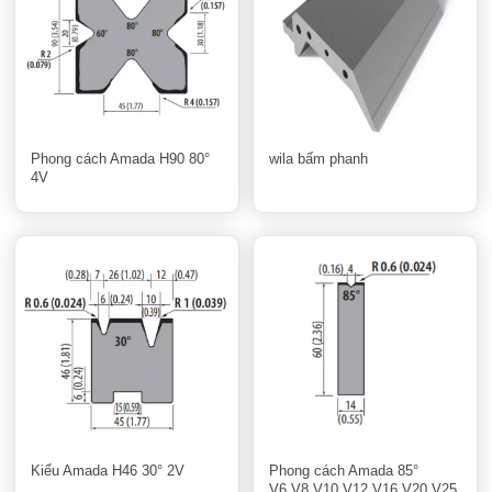
Phong cách Amada H90 80°
wila bấm phanh
4V
Kiểu Amada H46 30° 2V
Phong cách Amada 85°
V6,V8,V10,V12,V16,V20,V25